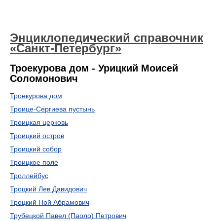
Энциклопедический справочник
«Санкт-Петербург»
Троекурова дом - Урицкий Моисей
Соломонович
Троекурова дом
Троице-Сергиева пустынь
Троицкая церковь
Троицкий остров
Троицкий собор
Троицкое поле
Троллейбус
Троцкий Лев Давидович
Троцкий Ной Абрамович
Трубецкой Павел (Паоло) Петрович