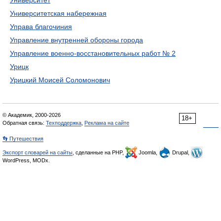
Университет
Университетская набережная
Управа благочиния
Управление внутренней обороны города
Управление военно-восстановительных работ № 2
Урицк
Урицкий Моисей Соломонович
© Академик, 2000-2026
18+
Обратная связь:
Техподдержка
,
Реклама на сайте
👣 Путешествия
Экспорт словарей на сайты
, сделанные на PHP,
Joomla,
Drupal,
WordPress, MODx.