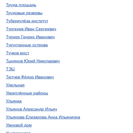
Труда площадь
Трудовые резервы
Туберкулёза институт
Тургенев Иван Сергеевич
Турнер Генрих Иванович
Турухтанные острова
Тучков мост
Тынянов Юрий Николаевич
ТЭЦ
Тютчев Фёдор Иванович
Удельная
Укреплённые районы
Ульянка
Ульянов Александр Ильич
Ульянова-Елизарова Анна Ильинична
Умновой дом